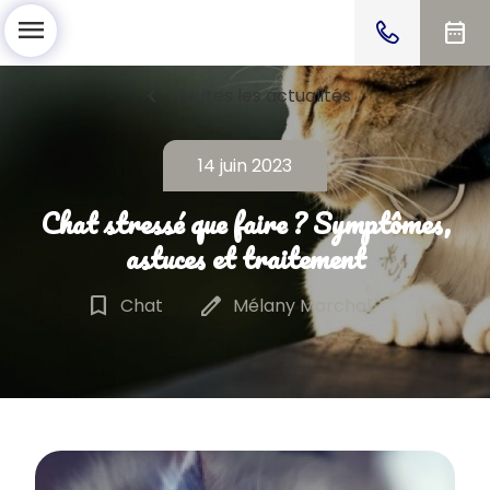
menu
date_range
chevron_left
Toutes les actualités
14 juin 2023
Chat stressé que faire ? Symptômes,
astuces et traitement
bookmark_border
edit
Chat
Mélany Marchal