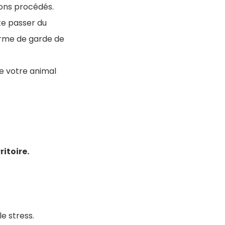
bons procédés.
te passer du
orme de garde de
de votre animal
ritoire.
e stress.