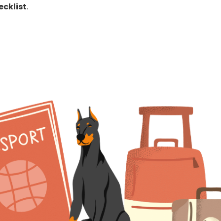
ecklist
.