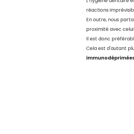
L'hygiène dentaire e
réactions imprévisib
En outre, nous part
proximité avec celui
Il est donc préféra
Cela est d'autant p
immunodéprimée