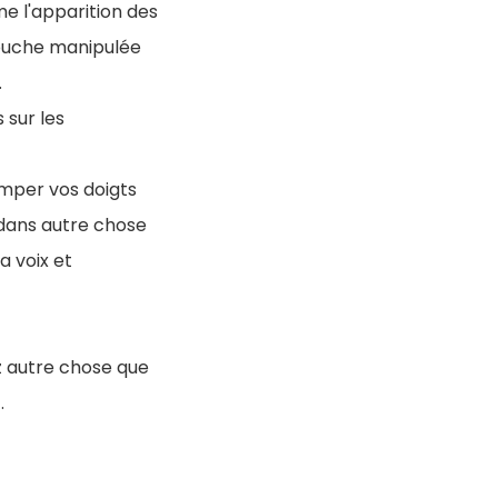
e l'apparition des
bouche manipulée
.
 sur les
emper vos doigts
 dans autre chose
a voix et
ez autre chose que
.