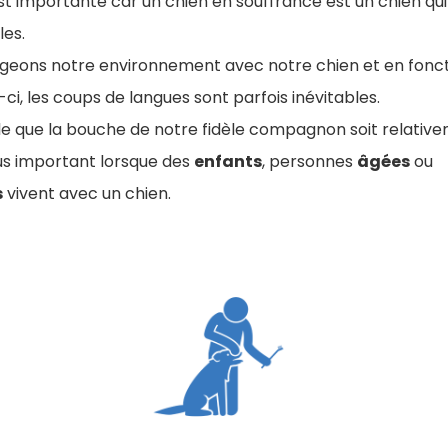
st importante car un chien en souffrance est un chien qui
les.
ageons notre environnement avec notre chien et en fonct
-ci, les coups de langues sont parfois inévitables.
ble que la bouche de notre fidèle compagnon soit relativ
lus important lorsque des
enfants
, personnes
âgées
ou
s
vivent avec un chien.