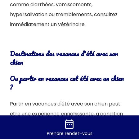
comme diarrhées, vomissements,
hypersalivation ou tremblements, consultez
immédiatement un vétérinaire.
Destinations des vacances d'été avec son
chien
Ou partir en vacances cet été avec un chien
?
Partir en vacances d'été avec son chien peut
être une expérience enrichissante, à condition
date_range
de choisir une destination adaptée. Il est
essentiel de s’assurer que le lieu de séjour
Prendre
rendez-vous