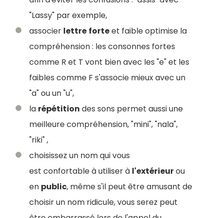
"Lassy" par exemple,
associer
lettre
forte
et faible optimise la
compréhension : les consonnes fortes
comme R et T vont bien avec les "e" et les
faibles comme F s'associe mieux avec un
"a" ou un "u",
la
répétition
des sons permet aussi une
meilleure compréhension, "mini", "nala",
"riki" ,
choisissez un nom qui vous
est confortable à utiliser à
l'extérieur
ou
en
public
, même s'il peut être amusant de
choisir un nom ridicule, vous serez peut
être embarrassé lors de l'appel du