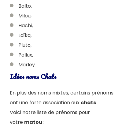
Balto,
Milou,
Hachi,
Laïka,
Pluto,
Pollux,
Marley.
Idées noms Chats
En plus des noms mixtes, certains prénoms
ont une forte association aux
chats
.
Voici notre liste de prénoms pour
votre
matou
: