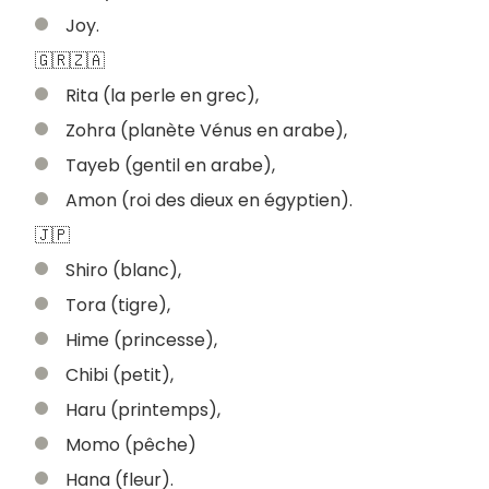
Joy.
🇬🇷🇿🇦
Rita (la perle en grec),
Zohra (planète Vénus en arabe),
Tayeb (gentil en arabe),
Amon (roi des dieux en égyptien).
🇯🇵
Shiro (blanc),
Tora (tigre),
Hime (princesse),
Chibi (petit),
Haru (printemps),
Momo (pêche)
Hana (fleur).