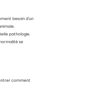
lement besoin d'un
animale.
éelle pathologie.
anormalité se
 montrer comment