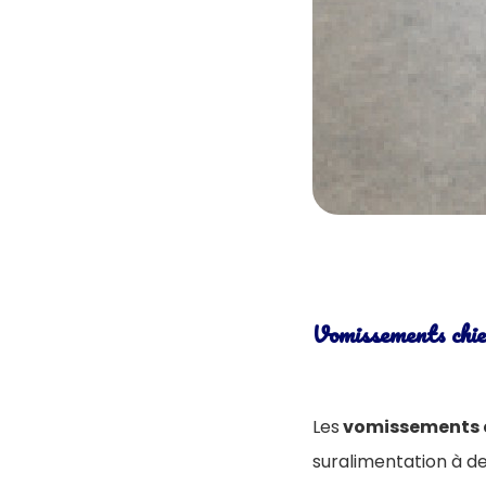
Vomissements chie
Les
vomissements c
suralimentation à d