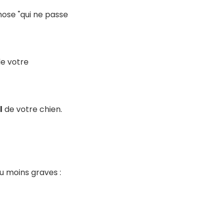
hose "qui ne passe
de votre
l
de votre chien.
u moins graves :