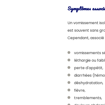
Symptômes associé
Un vomissement isol
est souvent sans gra
Cependant, associé à
vomissements sé
léthargie ou faib
perte d'appétit,
diarrhées (hémor
déshydratation,
fièvre,
tremblements,