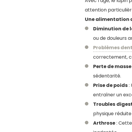
Avec l’âge, le lapin
attention particulièr
Une alimentation
Diminution de l
ou de douleurs ar
Problèmes dent
correctement, c
Perte de masse
sédentarité.
Prise de poids
:
entraîner un exc
Troubles
digest
physique réduite
Arthrose
: Cette