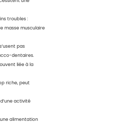
cessitent une
ns troubles :
e de masse musculaire
 s’usent pas
ucco-dentaires.
ouvent liée à la
op riche, peut
d’une activité
u une alimentation