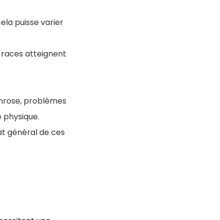
cela puisse varier
 races atteignent
throse, problèmes
é physique.
at général de ces