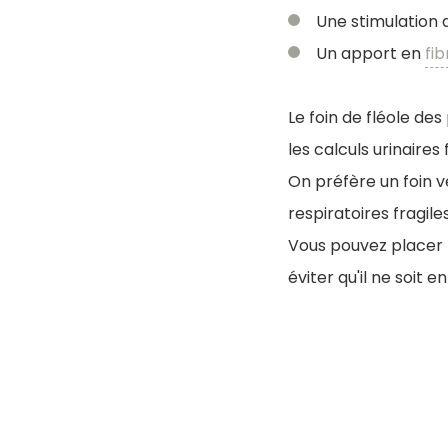
Une stimulation d
Un apport en
fib
Le foin de fléole de
les calculs urinaires
On préfère un foin v
respiratoires fragiles
V
ous pouvez placer l
éviter qu'il ne soit e