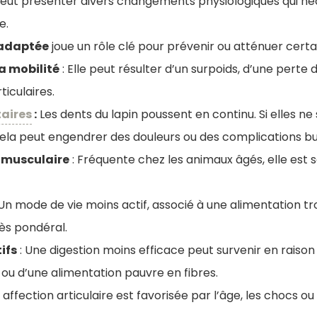
 peut présenter divers changements physiologiques qui né
e.
 adaptée
joue un rôle clé pour prévenir ou atténuer certai
a mobilité
: Elle peut résulter d’un surpoids, d’une pert
ticulaires.
aires
:
Les dents du lapin poussent en continu. Si elles ne
ela peut engendrer des douleurs ou des complications b
 musculaire
: Fréquente chez les animaux âgés, elle est s
 Un mode de vie moins actif, associé à une alimentation tr
ès pondéral.
ifs
: Une digestion moins efficace peut survenir en raison 
 ou d’une alimentation pauvre en fibres.
 affection articulaire est favorisée par l’âge, les chocs o