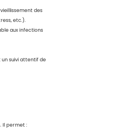
 vieillissement des
ess, etc.).
able aux infections
n suivi attentif de
 Il permet :