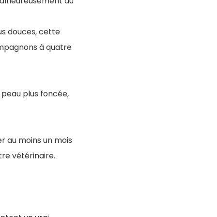
 malheureusement du
us douces, cette
mpagnons à quatre
 peau plus foncée,
r au moins un mois
tre vétérinaire.