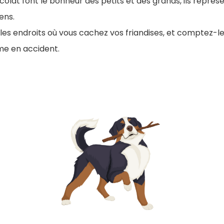
ocolat font le bonheur des petits et des grands, ils représ
iens.
les endroits où vous cachez vos friandises, et comptez-le
me en accident.