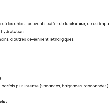
e où les chiens peuvent souffrir de la
chaleur
, ce qui imp
r hydratation.
ins, d’autres deviennent léthargiques.
e
e parfois plus intense (vacances, baignades, randonnées)
ls :