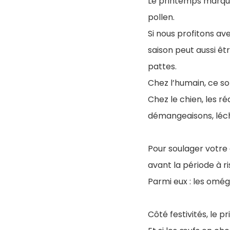
Le printemps marque 
pollen.
Si nous profitons av
saison peut aussi ê
pattes.
Chez l’humain, ce so
Chez le chien, les r
démangeaisons, léch
Pour soulager votre
avant la période à r
Parmi eux : les omég
Côté festivités, le p