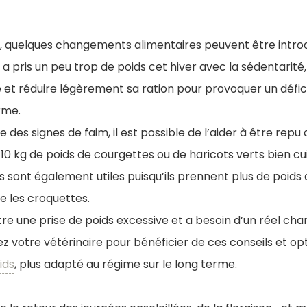
, quelques changements alimentaires peuvent être introd
 pris un peu trop de poids cet hiver avec la sédentarité
 et réduire légèrement sa ration pour provoquer un déficit
orme.
 des signes de faim, il est possible de l’aider à être repu
10 kg de poids de courgettes ou de haricots verts bien cui
 sont également utiles puisqu’ils prennent plus de poids
e les croquettes.
tre une prise de poids excessive et a besoin d’un réel c
ez votre vétérinaire pour bénéficier de ces conseils et o
ids
, plus adapté au régime sur le long terme.