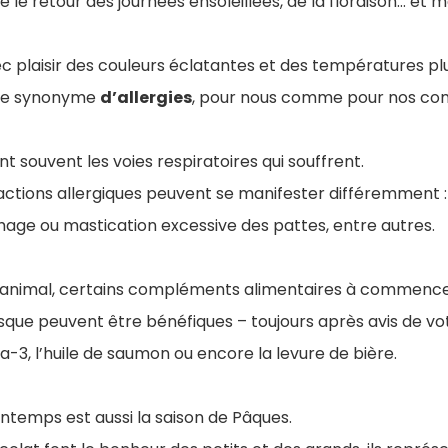
le retour des journées ensoleillées, de la floraison… et
ec plaisir des couleurs éclatantes et des températures pl
tre synonyme
d’allergies
, pour nous comme pour nos co
nt souvent les voies respiratoires qui souffrent.
éactions allergiques peuvent se manifester différemment :
age ou mastication excessive des pattes, entre autres.
 animal, certains compléments alimentaires à commence
isque peuvent être bénéfiques – toujours après avis de vo
a-3, l’huile de saumon ou encore la levure de bière.
rintemps est aussi la saison de Pâques.