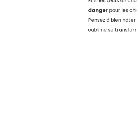
Et si les œufs en ch
danger
pour les ch
Pensez à bien noter 
oubli ne se transfor