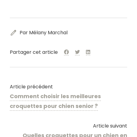
edit
Par Mélany Marchal
Partager cet article
Article précédent
Comment choisir les meilleures
croquettes pour chien senior ?
Article suivant
Quelles croquettes pour un chien en