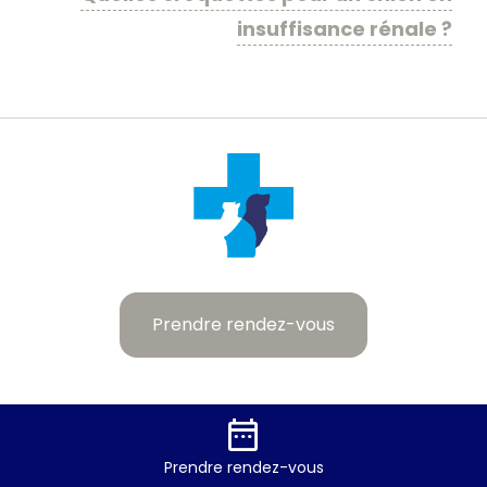
insuffisance rénale ?
Prendre rendez-vous
date_range
Prendre
rendez-vous