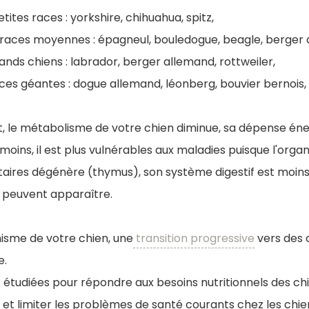
etites races : yorkshire, chihuahua, spitz,
 races moyennes : épagneul, bouledogue, beagle, berger a
ands chiens : labrador, berger allemand, rottweiler,
aces géantes : dogue allemand, léonberg, bouvier bernois,
nt, le métabolisme de votre chien diminue, sa dépense én
 moins, il est plus vulnérables aux maladies puisque l'org
aires dégénère (thymus), son système digestif est moins
s peuvent apparaître.
nisme de votre chien, une
transition progressive
vers des 
e.
étudiées pour répondre aux besoins nutritionnels des chi
et limiter les problèmes de santé courants chez les chie