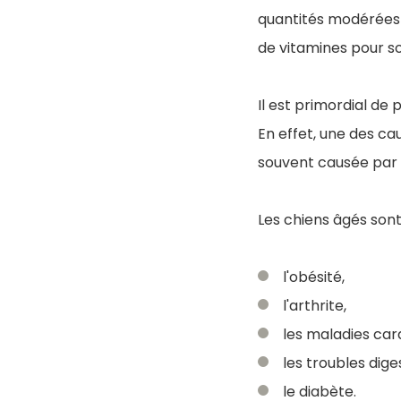
quantités modérées d
de vitamines pour so
Il est primordial de
En effet, une des c
souvent causée par 
Les chiens âgés sont
l'obésité,
l'arthrite,
les maladies car
les troubles diges
le diabète.