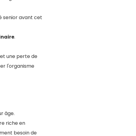
é senior avant cet
inaire
.
 et une perte de
éger l'organisme
ur âge.
tre riche en
lement besoin de