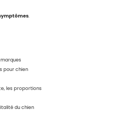
symptômes
.
s marques
s pour chien
e, les proportions
talité du chien