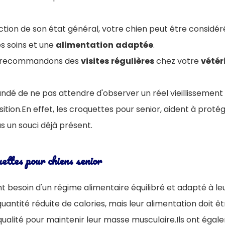
tion de son état général, votre chien peut être considér
s soins et une
alimentation
adaptée
.
us recommandons des
visites
régulières
chez votre
vétér
ndé de ne pas attendre d'observer un réel vieillissement
nsition.En effet, les croquettes pour senior, aident à prot
 un souci déjà présent.
uettes pour chiens senior
nt besoin d'un régime alimentaire équilibré et adapté à le
quantité réduite de calories, mais leur alimentation doit ê
qualité pour maintenir leur masse musculaire.Ils ont éga