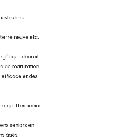
ustralien,
 terre neuve etc.
ergétique décroit
ane de maturation
 efficace et des
croquettes senior
ens seniors en
ns âgés.