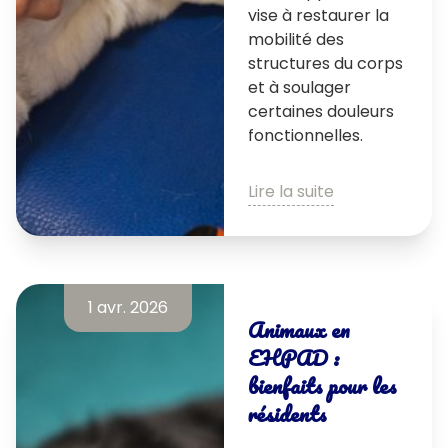
vise à restaurer la
mobilité des
structures du corps
et à soulager
certaines douleurs
fonctionnelles.
Lire la suite
1 avr. 2026
Animaux en
EHPAD :
bienfaits pour les
résidents